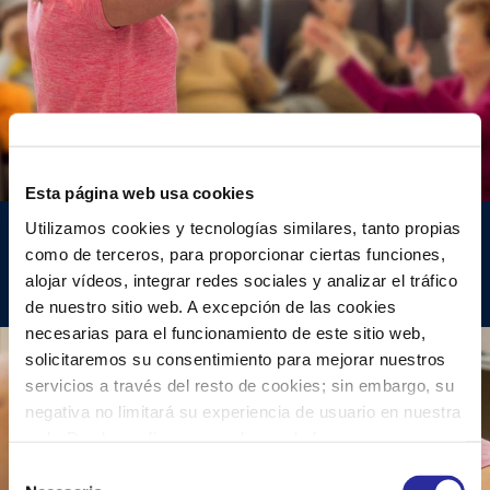
Esta página web usa cookies
Utilizamos cookies y tecnologías similares, tanto propias
Gimnasia de mantenimiento
como de terceros, para proporcionar ciertas funciones,
alojar vídeos, integrar redes sociales y analizar el tráfico
de nuestro sitio web. A excepción de las cookies
necesarias para el funcionamiento de este sitio web,
solicitaremos su consentimiento para mejorar nuestros
servicios a través del resto de cookies; sin embargo, su
negativa no limitará su experiencia de usuario en nuestra
web. Puede configurar o rechazar de forma
personalizada su uso pulsando “Configuraciones”. Para
S
más información, puede consultar nuestra
Política de