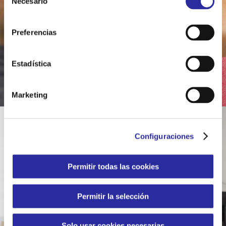
Necesario
e
Cookies.
l
e
Preferencias
c
c
i
Estadística
ó
n
Marketing
d
e
c
Configuraciones
o
n
s
Permitir todas las cookies
e
n
Permitir la selección
t
i
m
Solo usar cookies necesarias