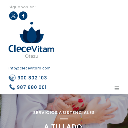
Síguenos en:
Fac
Twit
eb
ter
ook
info@clecevitam.com
900 802 103
987 880 001
SERVICIOS ASISTENCIALES
A TU LADO,