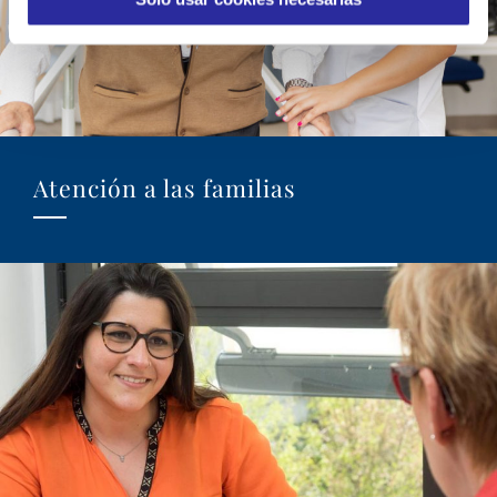
i
e
n
t
o
Atención a las familias