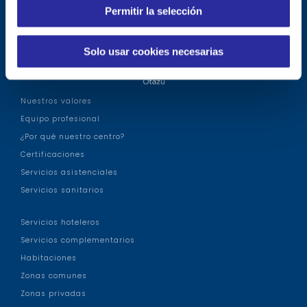
Permitir la selección
t
i
m
Solo usar cookies necesarias
i
e
n
Nuestros valores
t
Equipo profesional
o
¿Por qué nuestro centro?
Certificaciones
Servicios asistenciales
Servicios sanitarios
Servicios hoteleros
Servicios complementarios
Habitaciones
Zonas comunes
Zonas privadas