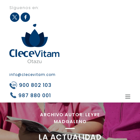
Síguenos en:
Fac
Twit
eb
ter
ook
info@clecevitam.com
900 802 103
987 880 001
ARCHIVO AUTOR:
LEYRE
MADGALENO
LA ACTUALIDAD